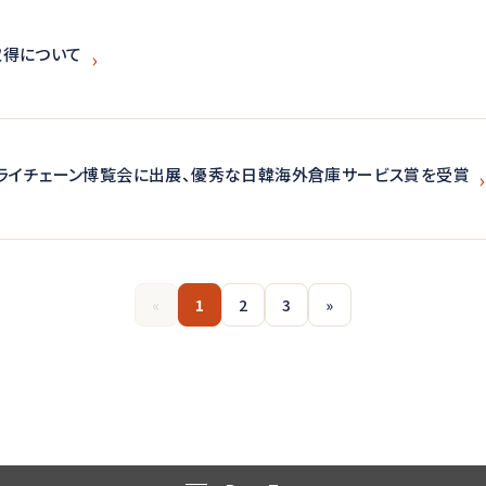
取得について
プライチェーン博覧会に出展、優秀な日韓海外倉庫サービス賞を受賞
«
1
2
3
»